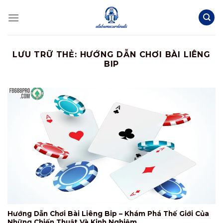
Bỏ
qua
nội
dung
LƯU TRỮ THẺ:
HƯỚNG DẪN CHƠI BÀI LIÊNG
BIP
Hướng Dẫn Chơi Bài Liêng Bip – Khám Phá Thế Giới Của
Những Chiến Thuật Và Kinh Nghiệm