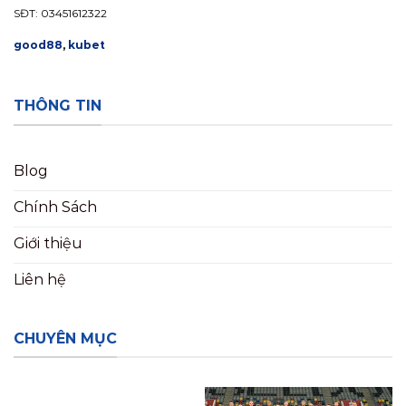
SĐT: 03451612322
good88
,
kubet
THÔNG TIN
Blog
Chính Sách
Giới thiệu
Liên hệ
CHUYÊN MỤC