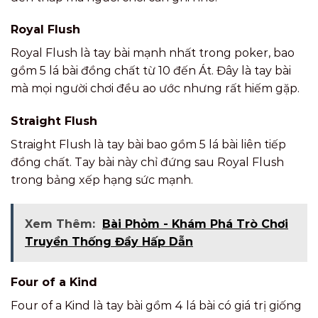
Royal Flush
Royal Flush là tay bài mạnh nhất trong poker, bao
gồm 5 lá bài đồng chất từ 10 đến Át. Đây là tay bài
mà mọi người chơi đều ao ước nhưng rất hiếm gặp.
Straight Flush
Straight Flush là tay bài bao gồm 5 lá bài liên tiếp
đồng chất. Tay bài này chỉ đứng sau Royal Flush
trong bảng xếp hạng sức mạnh.
Xem Thêm:
Bài Phỏm - Khám Phá Trò Chơi
Truyền Thống Đầy Hấp Dẫn
Four of a Kind
Four of a Kind là tay bài gồm 4 lá bài có giá trị giống