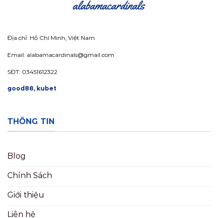
Địa chỉ:
Hồ Chí Minh, Việt Nam
Email:
alabamacardinals@gmail.com
SĐT: 03451612322
good88
,
kubet
THÔNG TIN
Blog
Chính Sách
Giới thiệu
Liên hệ