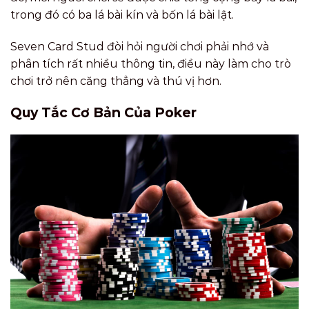
trong đó có ba lá bài kín và bốn lá bài lật.
Seven Card Stud đòi hỏi người chơi phải nhớ và
phân tích rất nhiều thông tin, điều này làm cho trò
chơi trở nên căng thẳng và thú vị hơn.
Quy Tắc Cơ Bản Của Poker