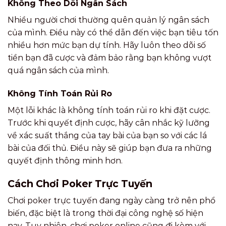
Không Theo Dõi Ngân Sách
Nhiều người chơi thường quên quản lý ngân sách
của mình. Điều này có thể dẫn đến việc bạn tiêu tốn
nhiều hơn mức bạn dự tính. Hãy luôn theo dõi số
tiền bạn đã cược và đảm bảo rằng bạn không vượt
quá ngân sách của mình.
Không Tính Toán Rủi Ro
Một lỗi khác là không tính toán rủi ro khi đặt cược.
Trước khi quyết định cược, hãy cân nhắc kỹ lưỡng
về xác suất thắng của tay bài của bạn so với các lá
bài của đối thủ. Điều này sẽ giúp bạn đưa ra những
quyết định thông minh hơn.
Cách Chơi Poker Trực Tuyến
Chơi poker trực tuyến đang ngày càng trở nên phổ
biến, đặc biệt là trong thời đại công nghệ số hiện
nay. Tuy nhiên, chơi poker online cũng đi kèm với