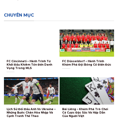
CHUYÊN MỤC
FC Cincinnati – Hành Trình Từ
FC Düsseldorf – Hành Trình
Khởi Đầu Khiêm Tốn Đến Danh
Khám Phá Đội Bóng Cổ Điển Đức
Vọng Trong MLS
Lịch Sử Đối Đầu Anh Vs Ukraine –
Bài Liêng – Khám Phá Trò Chơi
Những Bước Chân Hòa Nhập Và
Cá Cược Đặc Sắc Và Hấp Dẫn
Cạnh Tranh Thể Thao
Của Người Việt