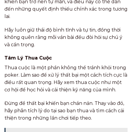
khiến bạn trở nên tự mãn, và điều này có thể dẫn
đến những quyết định thiếu chính xác trong tương
lai.
Hãy luôn giữ thái độ bình tĩnh và tự tin, đồng thời
không quên rằng mỗi ván bài đều đòi hỏi sự chú ý
và cẩn trọng.
Tâm Lý Thua Cuộc
Thua cuộc là một phần không thể tránh khỏi trong
poker. Làm sao để xử lý thất bại một cách tích cực là
điều rất quan trọng. Hãy xem thua cuộc như một
cơ hội để học hỏi và cải thiện kỹ năng của mình.
Đừng để thất bại khiến bạn chán nản. Thay vào đó,
hãy phân tích lý do tại sao bạn thua và tìm cách cải
thiện trong những lần chơi tiếp theo.