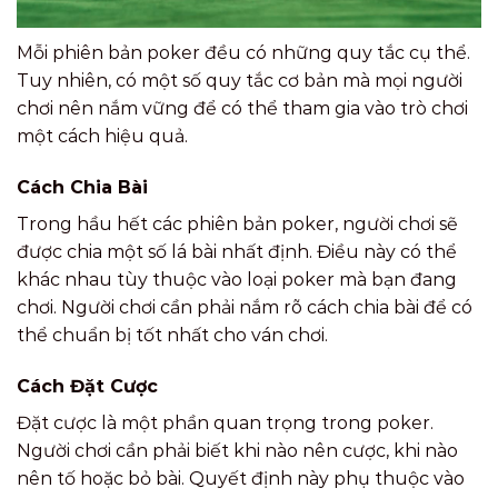
Mỗi phiên bản poker đều có những quy tắc cụ thể.
Tuy nhiên, có một số quy tắc cơ bản mà mọi người
chơi nên nắm vững để có thể tham gia vào trò chơi
một cách hiệu quả.
Cách Chia Bài
Trong hầu hết các phiên bản poker, người chơi sẽ
được chia một số lá bài nhất định. Điều này có thể
khác nhau tùy thuộc vào loại poker mà bạn đang
chơi. Người chơi cần phải nắm rõ cách chia bài để có
thể chuẩn bị tốt nhất cho ván chơi.
Cách Đặt Cược
Đặt cược là một phần quan trọng trong poker.
Người chơi cần phải biết khi nào nên cược, khi nào
nên tố hoặc bỏ bài. Quyết định này phụ thuộc vào